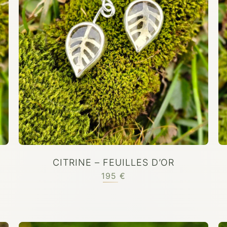
CITRINE – FEUILLES D’OR
195
€