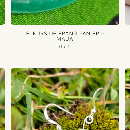
FLEURS DE FRANGIPANIER –
MAUA
65
€