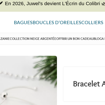
🪶 En 2026, Juwel's devient
L'Écrin du Colibri 
BAGUES
BOUCLES D’OREILLES
COLLIERS
NZANIE
COLLECTION NEIGE ARGENTÉE
OFFRIR UN BON CADEAU
BLOG
A
Bracelet 