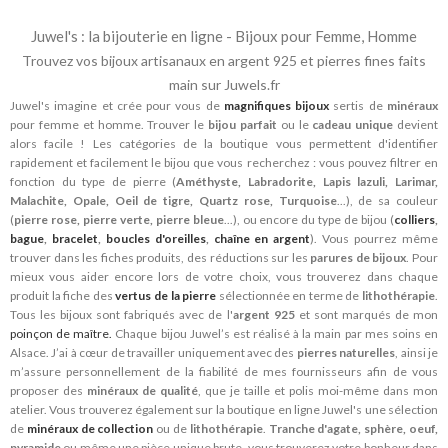
Juwel's : la bijouterie en ligne - Bijoux pour Femme, Homme
Trouvez vos bijoux artisanaux en argent 925 et pierres fines faits
main sur Juwels.fr
Juwel's imagine et crée pour vous de
magnifiques bijoux
sertis de
minéraux
pour femme et homme. Trouver le
bijou parfait
ou le
cadeau unique
devient
alors facile ! Les catégories de la boutique vous permettent d'identifier
rapidement et facilement le bijou que vous recherchez : vous pouvez filtrer en
fonction du type de pierre (
Améthyste, Labradorite, Lapis lazuli, Larimar,
Malachite, Opale, Oeil de tigre, Quartz rose, Turquoise
...), de sa couleur
(
pierre rose, pierre verte, pierre bleue
...), ou encore du type de bijou (
colliers
,
bague
,
bracelet
,
boucles d'oreilles
,
chaîne en argent
). Vous pourrez même
trouver dans les fiches produits, des réductions sur les
parures de bijoux
. Pour
mieux vous aider encore lors de votre choix, vous trouverez dans chaque
produit la fiche des
vertus de la pierre
sélectionnée en terme de
lithothérapie
.
Tous les bijoux sont fabriqués avec de l'
argent 925
et sont marqués de mon
poinçon de maître.
Chaque bijou Juwel’s est réalisé à la main par mes soins en
Alsace. J’ai à cœur de travailler uniquement avec des
pierres naturelles
, ainsi je
m’assure personnellement de la fiabilité de mes fournisseurs afin de vous
proposer des
minéraux de qualité
, que je taille et polis moi-même dans mon
atelier. Vous trouverez également sur la boutique en ligne Juwel's une sélection
de
minéraux de collection
ou de
lithothérapie
.
Tranche d'agate, sphère, oeuf,
pyramide
ou même une pièce unique brute, vous trouverez votre bonheur dans