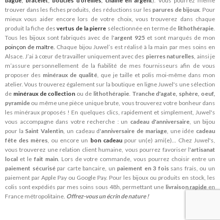
bague
,
bracelet
,
boucles d'oreilles
,
chaîne en argent
). Vous pourrez même
trouver dans les fiches produits, des réductions sur les
parures de bijoux
. Pour
mieux vous aider encore lors de votre choix, vous trouverez dans chaque
produit la fiche des
vertus de la pierre
sélectionnée en terme de
lithothérapie
.
Tous les bijoux sont fabriqués avec de l'
argent 925
et sont marqués de mon
poinçon de maître.
Chaque bijou Juwel’s est réalisé à la main par mes soins en
Alsace. J’ai à cœur de travailler uniquement avec des
pierres naturelles
, ainsi je
m’assure personnellement de la fiabilité de mes fournisseurs afin de vous
proposer des
minéraux de qualité
, que je taille et polis moi-même dans mon
atelier. Vous trouverez également sur la boutique en ligne Juwel's une sélection
de
minéraux de collection
ou de
lithothérapie
.
Tranche d'agate, sphère, oeuf,
pyramide
ou même une pièce unique brute, vous trouverez votre bonheur dans
les minéraux proposés ! En quelques clics, rapidement et simplement, Juwel's
vous accompagne dans votre recherche : un
cadeau d'anniversaire
, un bijou
pour la
Saint Valentin
, un cadeau d'
anniversaire de mariage
, une idée
cadeau
fête des mères
, ou encore un
bon cadeau
pour un(e) ami(e)... Chez Juwel's,
vous trouverez une relation client humaine, vous pourrez favoriser l'
artisanat
local
et le
fait main
. Lors de votre commande, vous pourrez choisir entre un
paiement sécurisé
par carte bancaire, un
paiement en 3 fois
sans frais, ou un
paiement par Apple Pay ou Google Pay. Pour les bijoux ou produits en stock, les
colis sont expédiés par mes soins sous 48h, permettant une
livraison rapide
en
France métropolitaine.
Offrez-vous un écrin de nature !