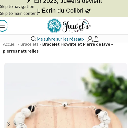
🪶 En 2026, Juwel's devient
Skip to navigation
L'Écrin du Colibri 🌿
Skip to main content
Me suivre sur les réseaux
Accueil
»
Bracelets
»
Bracelet Howlite et Pierre de lave –
pierres naturelles