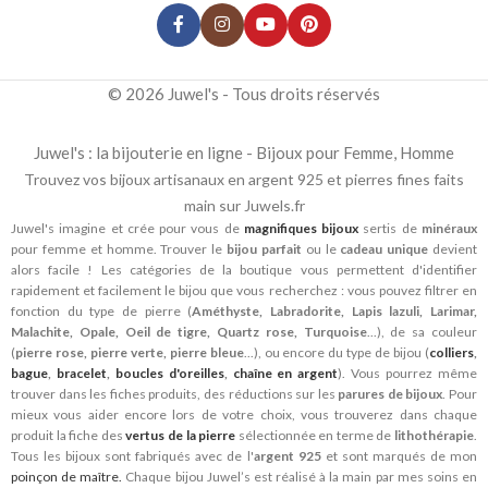
© 2026 Juwel's - Tous droits réservés
Juwel's : la bijouterie en ligne - Bijoux pour Femme, Homme
Trouvez vos bijoux artisanaux en argent 925 et pierres fines faits
main sur Juwels.fr
Juwel's imagine et crée pour vous de
magnifiques bijoux
sertis de
minéraux
pour femme et homme. Trouver le
bijou parfait
ou le
cadeau unique
devient
alors facile ! Les catégories de la boutique vous permettent d'identifier
rapidement et facilement le bijou que vous recherchez : vous pouvez filtrer en
fonction du type de pierre (
Améthyste, Labradorite, Lapis lazuli, Larimar,
Malachite, Opale, Oeil de tigre, Quartz rose, Turquoise
...), de sa couleur
(
pierre rose, pierre verte, pierre bleue
...), ou encore du type de bijou (
colliers
,
bague
,
bracelet
,
boucles d'oreilles
,
chaîne en argent
). Vous pourrez même
trouver dans les fiches produits, des réductions sur les
parures de bijoux
. Pour
mieux vous aider encore lors de votre choix, vous trouverez dans chaque
produit la fiche des
vertus de la pierre
sélectionnée en terme de
lithothérapie
.
Tous les bijoux sont fabriqués avec de l'
argent 925
et sont marqués de mon
poinçon de maître.
Chaque bijou Juwel’s est réalisé à la main par mes soins en