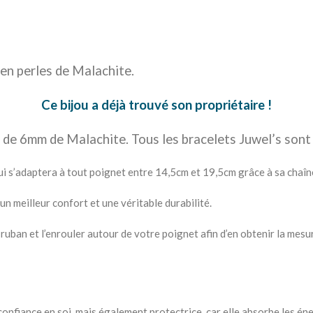
en perles de Malachite.
Ce bijou a déjà trouvé son propriétaire !
 de 6mm de Malachite. Tous les bracelets Juwel’s sont 
t qui s’adaptera à tout poignet entre 14,5cm et 19,5cm grâce à sa chaîn
 un meilleur confort et une véritable durabilité.
ban et l’enrouler autour de votre poignet afin d’en obtenir la mesure
 confiance en soi, mais également protectrice, car elle absorbe les é