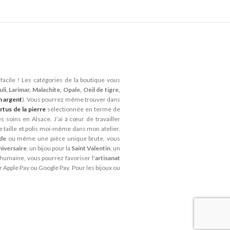
facile ! Les catégories de la boutique vous
li, Larimar, Malachite, Opale, Oeil de tigre,
n argent
). Vous pourrez même trouver dans
rtus de la pierre
sélectionnée en terme de
 soins en Alsace. J’ai à cœur de travailler
je taille et polis moi-même dans mon atelier.
ide
ou même une pièce unique brute, vous
niversaire
, un bijou pour la
Saint Valentin
, un
 humaine, vous pourrez favoriser l'
artisanat
r Apple Pay ou Google Pay. Pour les bijoux ou