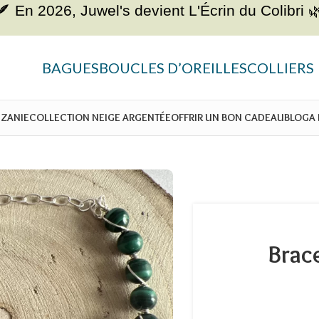
🪶 En 2026, Juwel's devient
L'Écrin du Colibri 
BAGUES
BOUCLES D’OREILLES
COLLIERS
NZANIE
COLLECTION NEIGE ARGENTÉE
OFFRIR UN BON CADEAU
BLOG
A
Brace