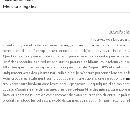
Mentions légales
Juwel's : 
Trouvez vos bijoux art
Juwel's imagine et crée pour vous de
magnifiques bijoux
sertis de
minéraux
po
permettent d'identifier rapidement et facilement le bijou que vous recherchez : v
Quartz rose, Turquoise
...), de sa couleur (
pierre rose, pierre verte, pierre bleue
les fiches produits, des réductions sur les
parures de bijoux
. Pour mieux vous ai
lithothérapie
. Tous les bijoux sont fabriqués avec de l'
argent 925
et sont mar
uniquement avec des
pierres naturelles
, ainsi je m’assure personnellement de l
Vous trouverez également sur la boutique en ligne Juwel's une sélection de
mi
trouverez votre bonheur dans les minéraux proposés ! En quelques clics, rapide
cadeau d'
anniversaire de mariage
, une idée
cadeau fête des mères
, ou encore 
local
et le
fait main
. Lors de votre commande, vous pourrez choisir entre un
paiem
produits en stock, les colis sont expédiés par mes soins sous 48h, permettant une