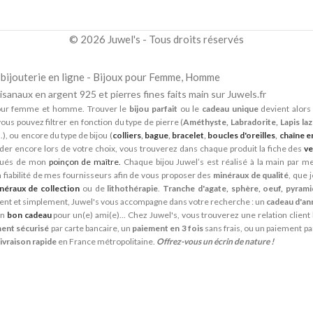
© 2026 Juwel's - Tous droits réservés
la bijouterie en ligne - Bijoux pour Femme, Homme
isanaux en argent 925 et pierres fines faits main sur Juwels.fr
ur femme et homme. Trouver le
bijou parfait
ou le
cadeau unique
devient alors 
ous pouvez filtrer en fonction du type de pierre (
Améthyste, Labradorite, Lapis lazu
...), ou encore du type de bijou (
colliers
,
bague
,
bracelet
,
boucles d'oreilles
,
chaîne e
der encore lors de votre choix, vous trouverez dans chaque produit la fiche des
ve
qués de mon
poinçon de maître.
Chaque bijou Juwel’s est réalisé à la main par mes
a fiabilité de mes fournisseurs afin de vous proposer des
minéraux de qualité
, que 
néraux de collection
ou de
lithothérapie
.
Tranche d'agate, sphère, oeuf, pyram
ment et simplement, Juwel's vous accompagne dans votre recherche : un
cadeau d'an
un
bon cadeau
pour un(e) ami(e)... Chez Juwel's, vous trouverez une relation client
ent sécurisé
par carte bancaire, un
paiement en 3 fois
sans frais, ou un paiement pa
livraison rapide
en France métropolitaine.
Offrez-vous un écrin de nature !