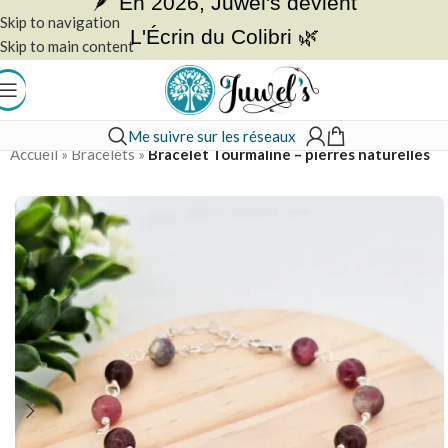
🪶 En 2026, Juwel's devient
Skip to navigation
L'Écrin du Colibri 🌿
Skip to main content
Me suivre sur les réseaux
Accueil
»
Bracelets
»
Bracelet Tourmaline – pierres naturelles