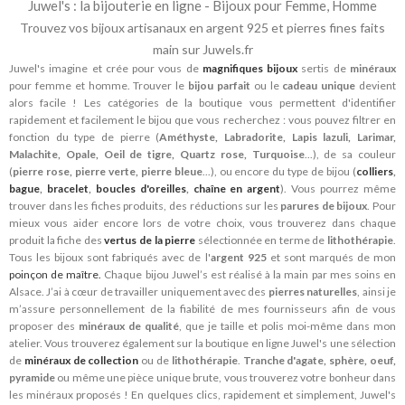
Juwel's : la bijouterie en ligne - Bijoux pour Femme, Homme
Trouvez vos bijoux artisanaux en argent 925 et pierres fines faits
main sur Juwels.fr
Juwel's imagine et crée pour vous de
magnifiques bijoux
sertis de
minéraux
pour femme et homme. Trouver le
bijou parfait
ou le
cadeau unique
devient
alors facile ! Les catégories de la boutique vous permettent d'identifier
rapidement et facilement le bijou que vous recherchez : vous pouvez filtrer en
fonction du type de pierre (
Améthyste, Labradorite, Lapis lazuli, Larimar,
Malachite, Opale, Oeil de tigre, Quartz rose, Turquoise
...), de sa couleur
(
pierre rose, pierre verte, pierre bleue
...), ou encore du type de bijou (
colliers
,
bague
,
bracelet
,
boucles d'oreilles
,
chaîne en argent
). Vous pourrez même
trouver dans les fiches produits, des réductions sur les
parures de bijoux
. Pour
mieux vous aider encore lors de votre choix, vous trouverez dans chaque
produit la fiche des
vertus de la pierre
sélectionnée en terme de
lithothérapie
.
Tous les bijoux sont fabriqués avec de l'
argent 925
et sont marqués de mon
poinçon de maître.
Chaque bijou Juwel’s est réalisé à la main par mes soins en
Alsace. J’ai à cœur de travailler uniquement avec des
pierres naturelles
, ainsi je
m’assure personnellement de la fiabilité de mes fournisseurs afin de vous
proposer des
minéraux de qualité
, que je taille et polis moi-même dans mon
atelier. Vous trouverez également sur la boutique en ligne Juwel's une sélection
de
minéraux de collection
ou de
lithothérapie
.
Tranche d'agate, sphère, oeuf,
pyramide
ou même une pièce unique brute, vous trouverez votre bonheur dans
les minéraux proposés ! En quelques clics, rapidement et simplement, Juwel's