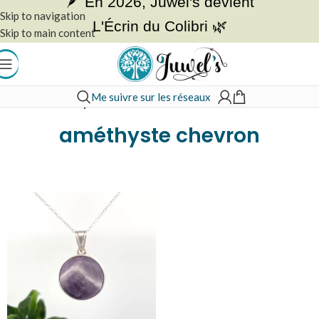
🪶 En 2026, Juwel's devient
Skip to navigation
L'Écrin du Colibri 🌿
Skip to main content
Me suivre sur les réseaux
Accueil
»
améthyste chevron
améthyste chevron