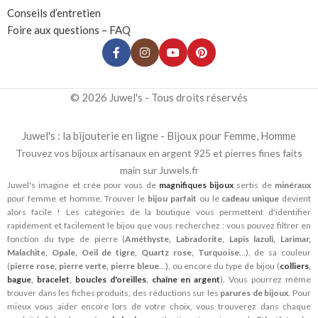
Conseils d’entretien
Foire aux questions – FAQ
© 2026 Juwel's - Tous droits réservés
Juwel's : la bijouterie en ligne - Bijoux pour Femme, Homme
Trouvez vos bijoux artisanaux en argent 925 et pierres fines faits
main sur Juwels.fr
Juwel's imagine et crée pour vous de
magnifiques bijoux
sertis de
minéraux
pour femme et homme. Trouver le
bijou parfait
ou le
cadeau unique
devient
alors facile ! Les catégories de la boutique vous permettent d'identifier
rapidement et facilement le bijou que vous recherchez : vous pouvez filtrer en
fonction du type de pierre (
Améthyste, Labradorite, Lapis lazuli, Larimar,
Malachite, Opale, Oeil de tigre, Quartz rose, Turquoise
...), de sa couleur
(
pierre rose, pierre verte, pierre bleue
...), ou encore du type de bijou (
colliers
,
bague
,
bracelet
,
boucles d'oreilles
,
chaîne en argent
). Vous pourrez même
trouver dans les fiches produits, des réductions sur les
parures de bijoux
. Pour
mieux vous aider encore lors de votre choix, vous trouverez dans chaque