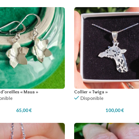
d’oreilles « Maua »
Collier « Twiga »
onible
Disponible
65,00
€
100,00
€