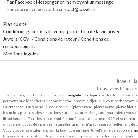
–
Par Facebook Messenger en m’envoyant un message
– Par courriel en écrivant à
contact@juwels.fr
Plan du site
Conditions générales de vente, protection de la vie privée
Juwel’s (CGV) / Conditions de retour / Conditions de
remboursement
Mentions légales
Juwel's : 
Trouvez vos bijoux art
Juwel's imagine et crée pour vous de
magnifiques bijoux
sertis de
minéraux
po
permettent d'identifier rapidement et facilement le bijou que vous recherchez : v
Quartz rose, Turquoise
...), de sa couleur (
pierre rose, pierre verte, pierre bleue
les fiches produits, des réductions sur les
parures de bijoux
. Pour mieux vous ai
lithothérapie
. Tous les bijoux sont fabriqués avec de l'
argent 925
et sont mar
uniquement avec des
pierres naturelles
, ainsi je m’assure personnellement de l
Vous trouverez également sur la boutique en ligne Juwel's une sélection de
mi
trouverez votre bonheur dans les minéraux proposés ! En quelques clics, rapide