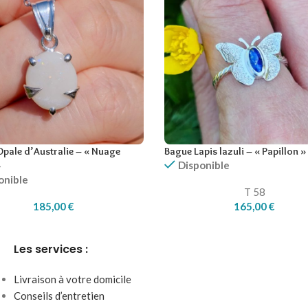
Opale d’Australie – « Nuage
Bague Lapis lazuli – « Papillon »
Disponible
»
onible
T 58
185,00
€
165,00
€
Les services :
Livraison à votre domicile
Conseils d’entretien