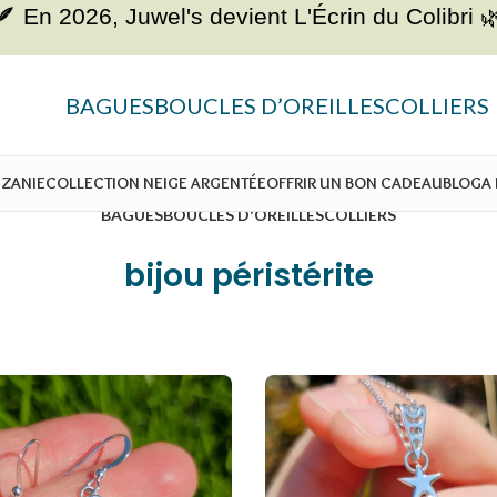
🪶 En 2026, Juwel's devient
L'Écrin du Colibri 
BAGUES
BOUCLES D’OREILLES
COLLIERS
NZANIE
COLLECTION NEIGE ARGENTÉE
OFFRIR UN BON CADEAU
BLOG
A
BAGUES
BOUCLES D'OREILLES
COLLIERS
bijou péristérite