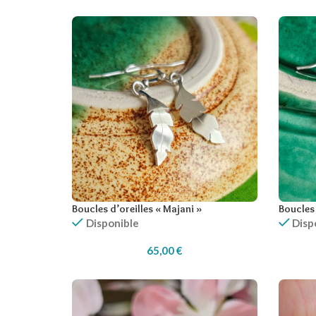
Boucles d’oreilles « Majani »
Boucles 
Disponible
Disp
65,00
€