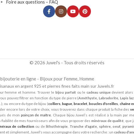
Foire aux questions – FAQ
© 2026 Juwel's - Tous droits réservés
la bijouterie en ligne - Bijoux pour Femme, Homme
isanaux en argent 925 et pierres fines faits main sur Juwels.fr
ur femme et homme. Trouver le
bijou parfait
ou le
cadeau unique
devient alors 
ous pouvez filtrer en fonction du type de pierre (
Améthyste, Labradorite, Lapis lazu
...), ou encore du type de bijou (
colliers
,
bague
,
bracelet
,
boucles d'oreilles
,
chaîne e
der encore lors de votre choix, vous trouverez dans chaque produit la fiche des
ve
qués de mon
poinçon de maître.
Chaque bijou Juwel’s est réalisé à la main par mes
a fiabilité de mes fournisseurs afin de vous proposer des
minéraux de qualité
, que 
néraux de collection
ou de
lithothérapie
.
Tranche d'agate, sphère, oeuf, pyram
ment et simplement, Juwel's vous accompagne dans votre recherche : un
cadeau d'an