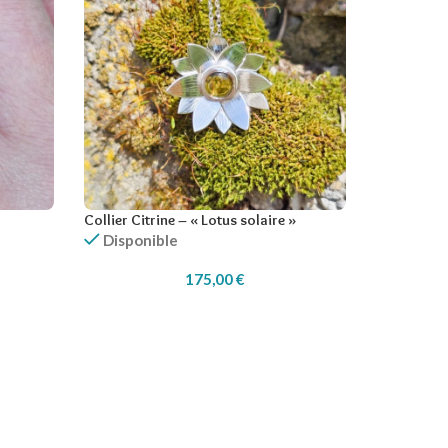
Collier Citrine – « Lotus solaire »
Disponible
175,00
€