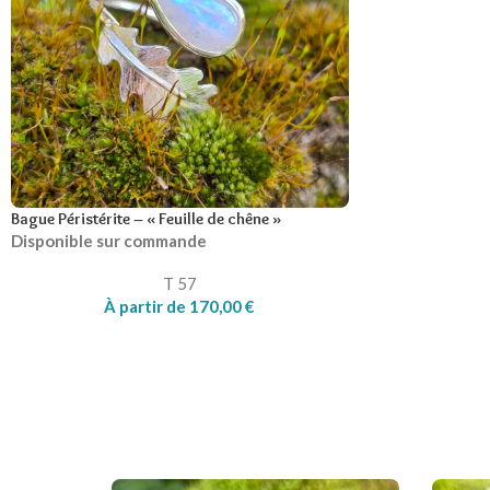
Bague Péristérite – « Feuille de chêne »
Disponible sur commande
T 57
À partir de
170,00
€