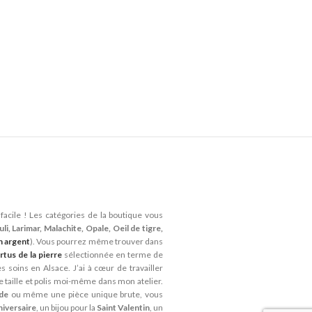
facile ! Les catégories de la boutique vous
li, Larimar, Malachite, Opale, Oeil de tigre,
n argent
). Vous pourrez même trouver dans
rtus de la pierre
sélectionnée en terme de
 soins en Alsace. J’ai à cœur de travailler
je taille et polis moi-même dans mon atelier.
ide
ou même une pièce unique brute, vous
niversaire
, un bijou pour la
Saint Valentin
, un