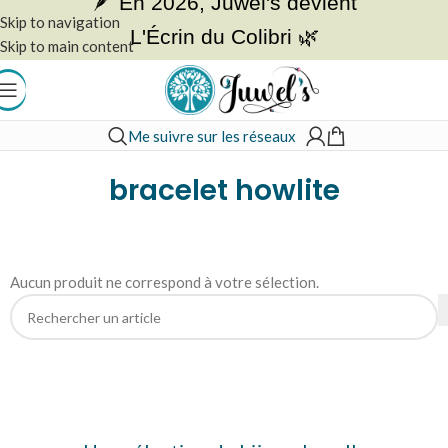
🪶 En 2026, Juwel's devient
Skip to navigation
L'Écrin du Colibri 🌿
Skip to main content
Me suivre sur les réseaux
Accueil
»
bracelet howlite
bracelet howlite
Aucun produit ne correspond à votre sélection.