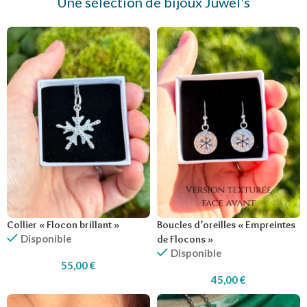
Une sélection de bijoux Juwel's
Collier « Flocon brillant »
Boucles d’oreilles « Empreintes
Disponible
de Flocons »
Disponible
55,00
€
45,00
€