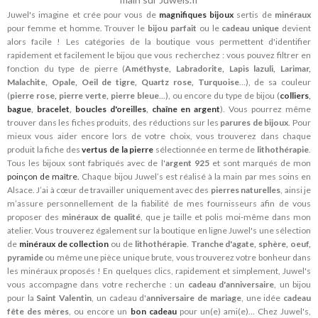
Juwel's imagine et crée pour vous de
magnifiques bijoux
sertis de
minéraux
pour femme et homme. Trouver le
bijou parfait
ou le
cadeau unique
devient
alors facile ! Les catégories de la boutique vous permettent d'identifier
rapidement et facilement le bijou que vous recherchez : vous pouvez filtrer en
fonction du type de pierre (
Améthyste, Labradorite, Lapis lazuli, Larimar,
Malachite, Opale, Oeil de tigre, Quartz rose, Turquoise
...), de sa couleur
(
pierre rose, pierre verte, pierre bleue
...), ou encore du type de bijou (
colliers
,
bague
,
bracelet
,
boucles d'oreilles
,
chaîne en argent
). Vous pourrez même
trouver dans les fiches produits, des réductions sur les
parures de bijoux
. Pour
mieux vous aider encore lors de votre choix, vous trouverez dans chaque
produit la fiche des
vertus de la pierre
sélectionnée en terme de
lithothérapie
.
Tous les bijoux sont fabriqués avec de l'
argent 925
et sont marqués de mon
poinçon de maître.
Chaque bijou Juwel’s est réalisé à la main par mes soins en
Alsace. J’ai à cœur de travailler uniquement avec des
pierres naturelles
, ainsi je
m’assure personnellement de la fiabilité de mes fournisseurs afin de vous
proposer des
minéraux de qualité
, que je taille et polis moi-même dans mon
atelier. Vous trouverez également sur la boutique en ligne Juwel's une sélection
de
minéraux de collection
ou de
lithothérapie
.
Tranche d'agate, sphère, oeuf,
pyramide
ou même une pièce unique brute, vous trouverez votre bonheur dans
les minéraux proposés ! En quelques clics, rapidement et simplement, Juwel's
vous accompagne dans votre recherche : un
cadeau d'anniversaire
, un bijou
pour la
Saint Valentin
, un cadeau d'
anniversaire de mariage
, une idée
cadeau
fête des mères
, ou encore un
bon cadeau
pour un(e) ami(e)... Chez Juwel's,