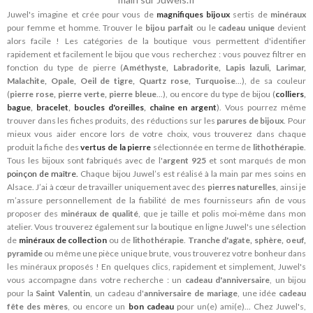
Juwel's imagine et crée pour vous de
magnifiques bijoux
sertis de
minéraux
pour femme et homme. Trouver le
bijou parfait
ou le
cadeau unique
devient
alors facile ! Les catégories de la boutique vous permettent d'identifier
rapidement et facilement le bijou que vous recherchez : vous pouvez filtrer en
fonction du type de pierre (
Améthyste, Labradorite, Lapis lazuli, Larimar,
Malachite, Opale, Oeil de tigre, Quartz rose, Turquoise
...), de sa couleur
(
pierre rose, pierre verte, pierre bleue
...), ou encore du type de bijou (
colliers
,
bague
,
bracelet
,
boucles d'oreilles
,
chaîne en argent
). Vous pourrez même
trouver dans les fiches produits, des réductions sur les
parures de bijoux
. Pour
mieux vous aider encore lors de votre choix, vous trouverez dans chaque
produit la fiche des
vertus de la pierre
sélectionnée en terme de
lithothérapie
.
Tous les bijoux sont fabriqués avec de l'
argent 925
et sont marqués de mon
poinçon de maître.
Chaque bijou Juwel’s est réalisé à la main par mes soins en
Alsace. J’ai à cœur de travailler uniquement avec des
pierres naturelles
, ainsi je
m’assure personnellement de la fiabilité de mes fournisseurs afin de vous
proposer des
minéraux de qualité
, que je taille et polis moi-même dans mon
atelier. Vous trouverez également sur la boutique en ligne Juwel's une sélection
de
minéraux de collection
ou de
lithothérapie
.
Tranche d'agate, sphère, oeuf,
pyramide
ou même une pièce unique brute, vous trouverez votre bonheur dans
les minéraux proposés ! En quelques clics, rapidement et simplement, Juwel's
vous accompagne dans votre recherche : un
cadeau d'anniversaire
, un bijou
pour la
Saint Valentin
, un cadeau d'
anniversaire de mariage
, une idée
cadeau
fête des mères
, ou encore un
bon cadeau
pour un(e) ami(e)... Chez Juwel's,