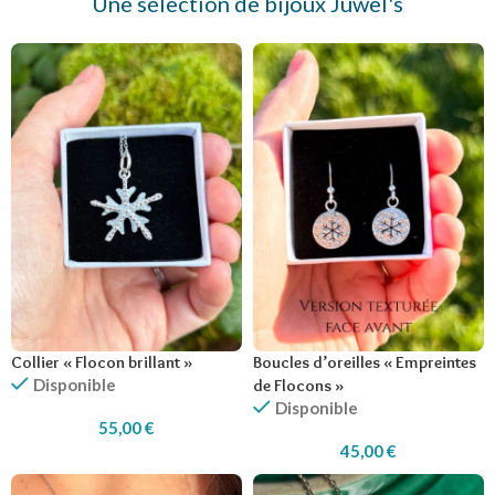
Une sélection de bijoux Juwel's
Collier « Flocon brillant »
Boucles d’oreilles « Empreintes
Disponible
de Flocons »
Disponible
55,00
€
45,00
€