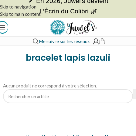
🪶 En 2026, Juwel's devient
Skip to navigation
L'Écrin du Colibri 🌿
Skip to main content
Me suivre sur les réseaux
Accueil
»
bracelet lapis lazuli
bracelet lapis lazuli
Aucun produit ne correspond à votre sélection.