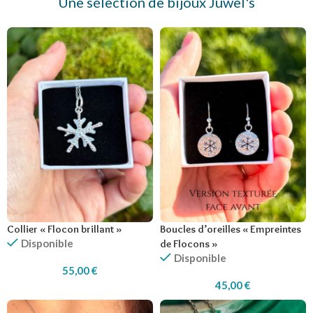
Une sélection de bijoux Juwel's
Collier « Flocon brillant »
Boucles d’oreilles « Empreintes
Disponible
de Flocons »
Disponible
55,00
€
45,00
€