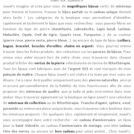
Juwel's imagine et crée pour vous de
magnifiques bijoux
sertis de
minéraux
pour femme et homme. Trouver le
bijou parfait
ou le
cadeau unique
devient
alors facile ! Les catégories de la boutique vous permettent d'identifier
rapidement et facilement le bijou que vous recherchez : vous pouvez filtrer en
fonction du type de pierre (
Améthyste, Labradorite, Lapis lazuli, Larimar,
Malachite, Opale, Oeil de tigre, Quartz rose, Turquoise
...), de sa couleur
(
pierre rose, pierre verte, pierre bleue
...), ou encore du type de bijou (
colliers
,
bague
,
bracelet
,
boucles d'oreilles
,
chaîne en argent
). Vous pourrez même
trouver dans les fiches produits, des réductions sur les
parures de bijoux
. Pour
mieux vous aider encore lors de votre choix, vous trouverez dans chaque
produit la fiche des
vertus de la pierre
sélectionnée en terme de
lithothérapie
.
Tous les bijoux sont fabriqués avec de l'
argent 925
et sont marqués de mon
poinçon de maître.
Chaque bijou Juwel’s est réalisé à la main par mes soins en
Alsace. J’ai à cœur de travailler uniquement avec des
pierres naturelles
, ainsi je
m’assure personnellement de la fiabilité de mes fournisseurs afin de vous
proposer des
minéraux de qualité
, que je taille et polis moi-même dans mon
atelier. Vous trouverez également sur la boutique en ligne Juwel's une sélection
de
minéraux de collection
ou de
lithothérapie
.
Tranche d'agate, sphère, oeuf,
pyramide
ou même une pièce unique brute, vous trouverez votre bonheur dans
les minéraux proposés ! En quelques clics, rapidement et simplement, Juwel's
vous accompagne dans votre recherche : un
cadeau d'anniversaire
, un bijou
pour la
Saint Valentin
, un cadeau d'
anniversaire de mariage
, une idée
cadeau
fête des mères
, ou encore un
bon cadeau
pour un(e) ami(e)... Chez Juwel's,