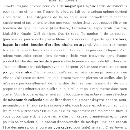
Juwel's imagine et crée pour vous de
magnifiques bijoux
sertis de
minéraux
pour femme et homme. Trouver le
bijou parfait
ou le
cadeau unique
devient
alors facile ! Les catégories de la boutique vous permettent d'identifier
rapidement et facilement le bijou que vous recherchez : vous pouvez filtrer en
fonction du type de pierre (
Améthyste, Labradorite, Lapis lazuli, Larimar,
Malachite, Opale, Oeil de tigre, Quartz rose, Turquoise
...), de sa couleur
(
pierre rose, pierre verte, pierre bleue
...), ou encore du type de bijou (
colliers
,
bague
,
bracelet
,
boucles d'oreilles
,
chaîne en argent
). Vous pourrez même
trouver dans les fiches produits, des réductions sur les
parures de bijoux
. Pour
mieux vous aider encore lors de votre choix, vous trouverez dans chaque
produit la fiche des
vertus de la pierre
sélectionnée en terme de
lithothérapie
.
Tous les bijoux sont fabriqués avec de l'
argent 925
et sont marqués de mon
poinçon de maître.
Chaque bijou Juwel’s est réalisé à la main par mes soins en
Alsace. J’ai à cœur de travailler uniquement avec des
pierres naturelles
, ainsi je
m’assure personnellement de la fiabilité de mes fournisseurs afin de vous
proposer des
minéraux de qualité
, que je taille et polis moi-même dans mon
atelier. Vous trouverez également sur la boutique en ligne Juwel's une sélection
de
minéraux de collection
ou de
lithothérapie
.
Tranche d'agate, sphère, oeuf,
pyramide
ou même une pièce unique brute, vous trouverez votre bonheur dans
les minéraux proposés ! En quelques clics, rapidement et simplement, Juwel's
vous accompagne dans votre recherche : un
cadeau d'anniversaire
, un bijou
pour la
Saint Valentin
, un cadeau d'
anniversaire de mariage
, une idée
cadeau
fête des mères
, ou encore un
bon cadeau
pour un(e) ami(e)... Chez Juwel's,