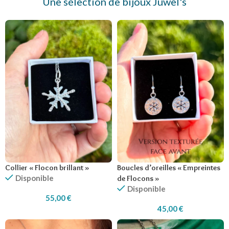
Une sélection de bijoux Juwel's
Collier « Flocon brillant »
Boucles d’oreilles « Empreintes
Disponible
de Flocons »
Disponible
55,00
€
45,00
€