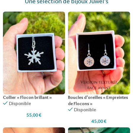
Une sélection de bijoux Juwel's
Collier « Flocon brillant »
Boucles d’oreilles « Empreintes
Disponible
de Flocons »
Disponible
55,00
€
45,00
€