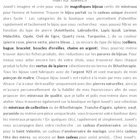
Juwel's imagine et crée pour vous de
magnifiques bijoux
sertis de
minéraux
pour femme et homme. Trouver le
bijou parfait
ou le
cadeau unique
devient
alors facile ! Les catégories de la boutique vous permettent d'identifier
rapidement et facilement le bijou que vous recherchez : vous pouvez filtrer en
fonction du type de pierre (
Améthyste, Labradorite, Lapis lazuli, Larimar,
Malachite, Opale, Oeil de tigre, Quartz rose, Turquoise
...), de sa couleur
(
pierre rose, pierre verte, pierre bleue
...), ou encore du type de bijou (
colliers
,
bague
,
bracelet
,
boucles d'oreilles
,
chaîne en argent
). Vous pourrez même
trouver dans les fiches produits, des réductions sur les
parures de bijoux
. Pour
mieux vous aider encore lors de votre choix, vous trouverez dans chaque
produit la fiche des
vertus de la pierre
sélectionnée en terme de
lithothérapie
.
Tous les bijoux sont fabriqués avec de l'
argent 925
et sont marqués de mon
poinçon de maître.
Chaque bijou Juwel’s est réalisé à la main par mes soins en
Alsace. J’ai à cœur de travailler uniquement avec des
pierres naturelles
, ainsi je
m’assure personnellement de la fiabilité de mes fournisseurs afin de vous
proposer des
minéraux de qualité
, que je taille et polis moi-même dans mon
atelier. Vous trouverez également sur la boutique en ligne Juwel's une sélection
de
minéraux de collection
ou de
lithothérapie
.
Tranche d'agate, sphère, oeuf,
pyramide
ou même une pièce unique brute, vous trouverez votre bonheur dans
les minéraux proposés ! En quelques clics, rapidement et simplement, Juwel's
vous accompagne dans votre recherche : un
cadeau d'anniversaire
, un bijou
pour la
Saint Valentin
, un cadeau d'
anniversaire de mariage
, une idée
cadeau
fête des mères
, ou encore un
bon cadeau
pour un(e) ami(e)... Chez Juwel's,