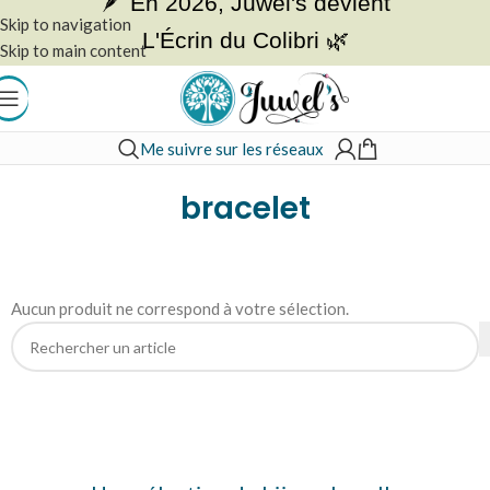
🪶 En 2026, Juwel's devient
Skip to navigation
L'Écrin du Colibri 🌿
Skip to main content
Me suivre sur les réseaux
Accueil
»
bracelet
bracelet
Aucun produit ne correspond à votre sélection.