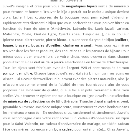
Juwel's imagine et crée pour vous de
magnifiques bijoux
sertis de
minéraux
pour femme et homme. Trouver le
bijou parfait
ou le
cadeau unique
devient
alors facile ! Les catégories de la boutique vous permettent d'identifier
rapidement et facilement le bijou que vous recherchez : vous pouvez filtrer en
fonction du type de pierre (
Améthyste, Labradorite, Lapis lazuli, Larimar,
Malachite, Opale, Oeil de tigre, Quartz rose, Turquoise
...), de sa couleur
(
pierre rose, pierre verte, pierre bleue
...), ou encore du type de bijou (
colliers
,
bague
,
bracelet
,
boucles d'oreilles
,
chaîne en argent
). Vous pourrez même
trouver dans les fiches produits, des réductions sur les
parures de bijoux
. Pour
mieux vous aider encore lors de votre choix, vous trouverez dans chaque
produit la fiche des
vertus de la pierre
sélectionnée en terme de
lithothérapie
.
Tous les bijoux sont fabriqués avec de l'
argent 925
et sont marqués de mon
poinçon de maître.
Chaque bijou Juwel’s est réalisé à la main par mes soins en
Alsace. J’ai à cœur de travailler uniquement avec des
pierres naturelles
, ainsi je
m’assure personnellement de la fiabilité de mes fournisseurs afin de vous
proposer des
minéraux de qualité
, que je taille et polis moi-même dans mon
atelier. Vous trouverez également sur la boutique en ligne Juwel's une sélection
de
minéraux de collection
ou de
lithothérapie
.
Tranche d'agate, sphère, oeuf,
pyramide
ou même une pièce unique brute, vous trouverez votre bonheur dans
les minéraux proposés ! En quelques clics, rapidement et simplement, Juwel's
vous accompagne dans votre recherche : un
cadeau d'anniversaire
, un bijou
pour la
Saint Valentin
, un cadeau d'
anniversaire de mariage
, une idée
cadeau
fête des mères
, ou encore un
bon cadeau
pour un(e) ami(e)... Chez Juwel's,