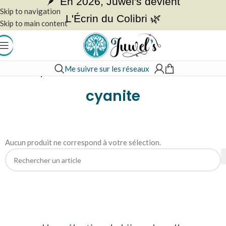
🪶 En 2026, Juwel's devient
Skip to navigation
L'Écrin du Colibri 🌿
Skip to main content
Me suivre sur les réseaux
Accueil
»
cyanite
cyanite
Aucun produit ne correspond à votre sélection.