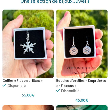
Une sélection de bijoux Juwel's
Collier « Flocon brillant »
Boucles d’oreilles « Empreintes
Disponible
de Flocons »
Disponible
55,00
€
45,00
€