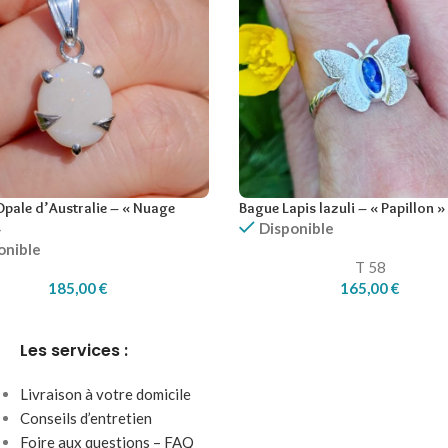
Opale d’Australie – « Nuage
Bague Lapis lazuli – « Papillon »
Disponible
»
onible
T 58
185,00
€
165,00
€
Les services :
Livraison à votre domicile
Conseils d’entretien
Foire aux questions – FAQ