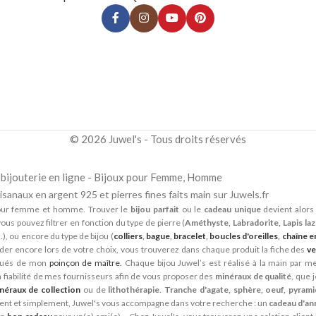
© 2026 Juwel's - Tous droits réservés
la bijouterie en ligne - Bijoux pour Femme, Homme
isanaux en argent 925 et pierres fines faits main sur Juwels.fr
ur femme et homme. Trouver le
bijou parfait
ou le
cadeau unique
devient alors 
ous pouvez filtrer en fonction du type de pierre (
Améthyste, Labradorite, Lapis lazu
...), ou encore du type de bijou (
colliers
,
bague
,
bracelet
,
boucles d'oreilles
,
chaîne e
der encore lors de votre choix, vous trouverez dans chaque produit la fiche des
ve
qués de mon
poinçon de maître.
Chaque bijou Juwel’s est réalisé à la main par mes
a fiabilité de mes fournisseurs afin de vous proposer des
minéraux de qualité
, que 
néraux de collection
ou de
lithothérapie
.
Tranche d'agate, sphère, oeuf, pyram
ment et simplement, Juwel's vous accompagne dans votre recherche : un
cadeau d'an