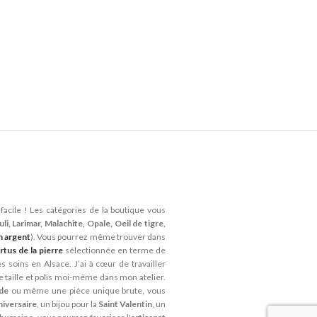
facile ! Les catégories de la boutique vous
li, Larimar, Malachite, Opale, Oeil de tigre,
n argent
). Vous pourrez même trouver dans
rtus de la pierre
sélectionnée en terme de
 soins en Alsace. J’ai à cœur de travailler
je taille et polis moi-même dans mon atelier.
ide
ou même une pièce unique brute, vous
niversaire
, un bijou pour la
Saint Valentin
, un