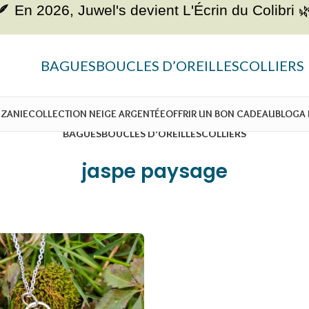
🪶 En 2026, Juwel's devient
L'Écrin du Colibri 
BAGUES
BOUCLES D’OREILLES
COLLIERS
NZANIE
COLLECTION NEIGE ARGENTÉE
OFFRIR UN BON CADEAU
BLOG
A
BAGUES
BOUCLES D'OREILLES
COLLIERS
jaspe paysage