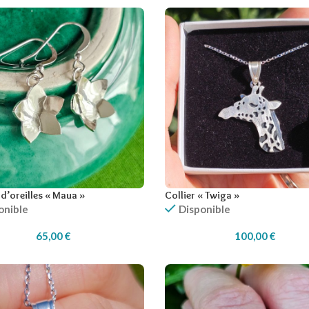
d’oreilles « Maua »
Collier « Twiga »
onible
Disponible
65,00
€
100,00
€