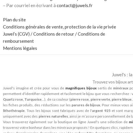
– Par courriel en écrivant à
contact@juwels.fr
Plan du site
Conditions générales de vente, protection de la vie privée
Juwel’s (CGV) / Conditions de retour / Conditions de
remboursement
Mentions légales
Juwel's : 
Trouvez vos bijoux art
Juwel's imagine et crée pour vous de
magnifiques bijoux
sertis de
minéraux
po
permettent d'identifier rapidement et facilement le bijou que vous recherchez : v
Quartz rose, Turquoise
...), de sa couleur (
pierre rose, pierre verte, pierre bleue
les fiches produits, des réductions sur les
parures de bijoux
. Pour mieux vous ai
lithothérapie
. Tous les bijoux sont fabriqués avec de l'
argent 925
et sont mar
uniquement avec des
pierres naturelles
, ainsi je m’assure personnellement de l
Vous trouverez également sur la boutique en ligne Juwel's une sélection de
mi
trouverez votre bonheur dans les minéraux proposés ! En quelques clics, rapide