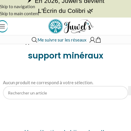
🪶 En 2026, Juwel's devient
Skip to navigation
L'Écrin du Colibri 🌿
Skip to main content
Me suivre sur les réseaux
Accueil
»
support minéraux
support minéraux
Aucun produit ne correspond à votre sélection.