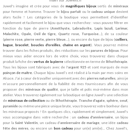
Juwel's imagine et crée pour vous de
magnifiques bijoux
sertis de
minéraux
pour femme et homme. Trouver le
bijou parfait
ou le
cadeau unique
devient
alors facile ! Les catégories de la boutique vous permettent d'identifier
rapidement et facilement le bijou que vous recherchez : vous pouvez filtrer en
fonction du type de pierre (
Améthyste, Labradorite, Lapis lazuli, Larimar,
Malachite, Opale, Oeil de tigre, Quartz rose, Turquoise
...), de sa couleur
(
pierre rose, pierre verte, pierre bleue
...), ou encore du type de bijou (
colliers
,
bague
,
bracelet
,
boucles d'oreilles
,
chaîne en argent
). Vous pourrez même
trouver dans les fiches produits, des réductions sur les
parures de bijoux
. Pour
mieux vous aider encore lors de votre choix, vous trouverez dans chaque
produit la fiche des
vertus de la pierre
sélectionnée en terme de
lithothérapie
.
Tous les bijoux sont fabriqués avec de l'
argent 925
et sont marqués de mon
poinçon de maître.
Chaque bijou Juwel’s est réalisé à la main par mes soins en
Alsace. J’ai à cœur de travailler uniquement avec des
pierres naturelles
, ainsi je
m’assure personnellement de la fiabilité de mes fournisseurs afin de vous
proposer des
minéraux de qualité
, que je taille et polis moi-même dans mon
atelier. Vous trouverez également sur la boutique en ligne Juwel's une sélection
de
minéraux de collection
ou de
lithothérapie
.
Tranche d'agate, sphère, oeuf,
pyramide
ou même une pièce unique brute, vous trouverez votre bonheur dans
les minéraux proposés ! En quelques clics, rapidement et simplement, Juwel's
vous accompagne dans votre recherche : un
cadeau d'anniversaire
, un bijou
pour la
Saint Valentin
, un cadeau d'
anniversaire de mariage
, une idée
cadeau
fête des mères
, ou encore un
bon cadeau
pour un(e) ami(e)... Chez Juwel's,