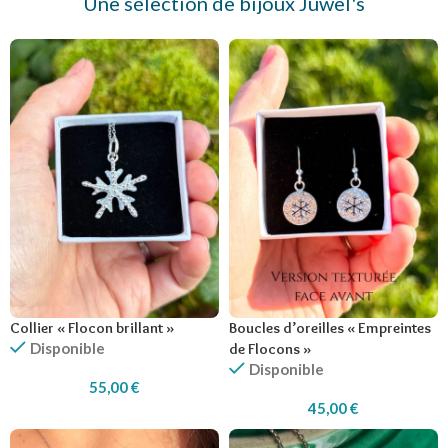
Une sélection de bijoux Juwel's
Collier « Flocon brillant »
Boucles d’oreilles « Empreintes
Disponible
de Flocons »
Disponible
55,00
€
45,00
€