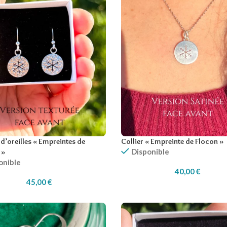
d’oreilles « Empreintes de
Collier « Empreinte de Flocon »
Disponible
 »
onible
40,00
€
45,00
€