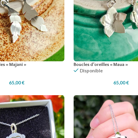
les « Majani »
Boucles d’oreilles « Maua »
Disponible
65,00
€
65,00
€