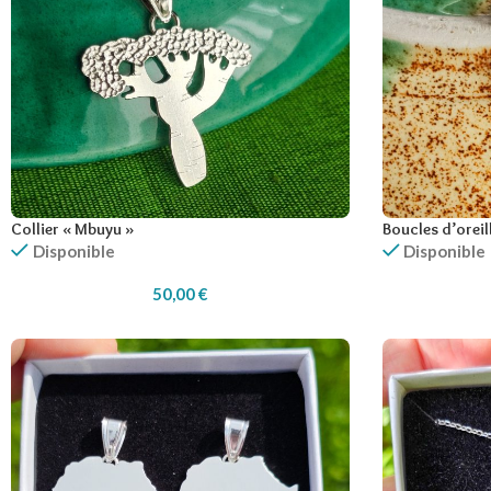
Collier « Mbuyu »
Boucles d’oreil
Disponible
Disponible
50,00
€