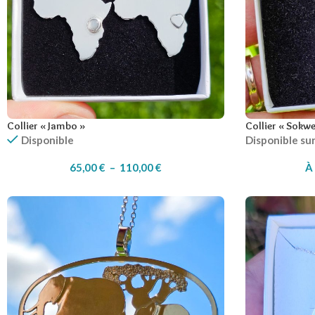
Collier « Jambo »
Collier « Sokwe
Disponible
Disponible s
65,00
€
–
110,00
€
À 