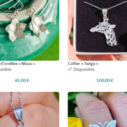
d’oreilles « Maua »
Collier « Twiga »
onible
Disponible
65,00
€
100,00
€