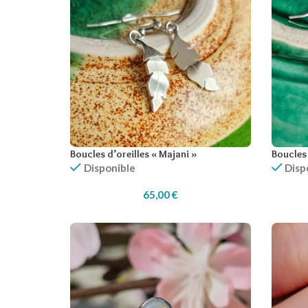
Boucles d’oreilles « Majani »
Boucles 
Disponible
Disp
65,00
€