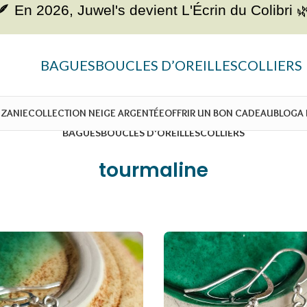
🪶 En 2026, Juwel's devient
L'Écrin du Colibri 
BAGUES
BOUCLES D’OREILLES
COLLIERS
NZANIE
COLLECTION NEIGE ARGENTÉE
OFFRIR UN BON CADEAU
BLOG
A
BAGUES
BOUCLES D'OREILLES
COLLIERS
tourmaline