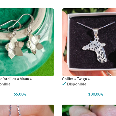
d’oreilles « Maua »
Collier « Twiga »
onible
Disponible
65,00
€
100,00
€