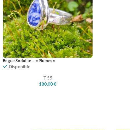
Bague Sodalite – « Plumes »
Disponible
T 55
180,00
€