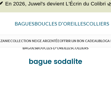
🪶 En 2026, Juwel's devient
L'Écrin du Colibri 
BAGUES
BOUCLES D’OREILLES
COLLIERS
NZANIE
COLLECTION NEIGE ARGENTÉE
OFFRIR UN BON CADEAU
BLOG
A
BAGUES
BOUCLES D'OREILLES
COLLIERS
bague sodalite